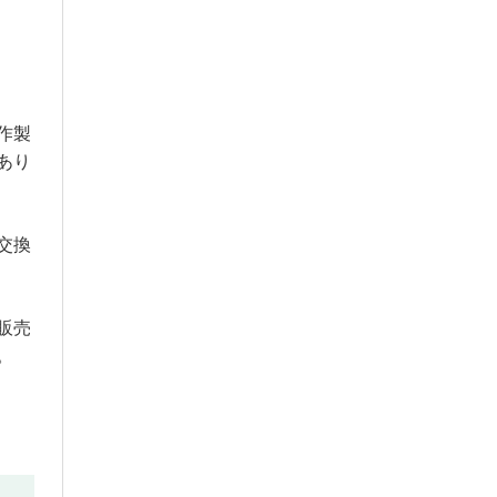
作製
あり
交換
販売
。