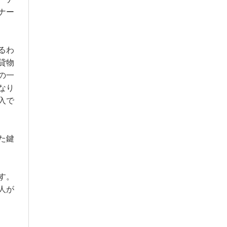
ナー
るわ
貸物
の一
なり
入で
た鍵
す。
人が