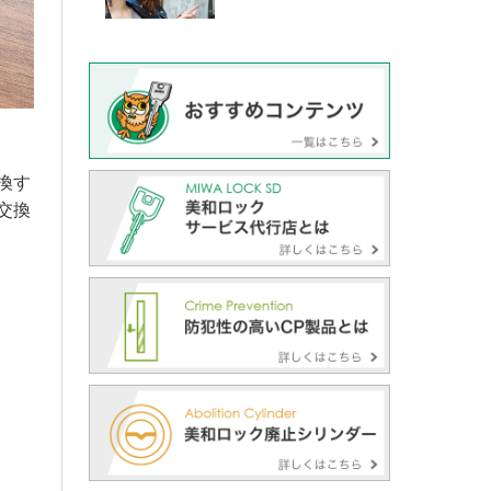
換す
交換